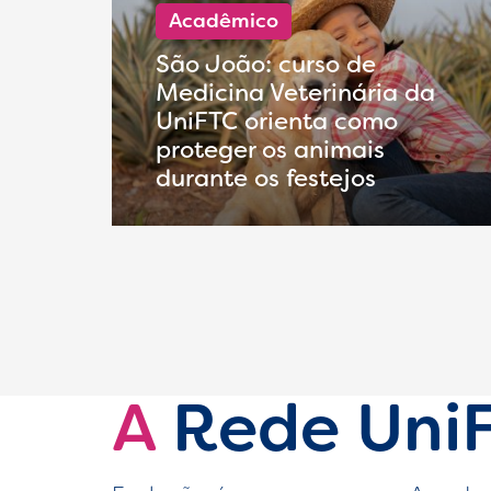
Acadêmico
São João: curso de
Medicina Veterinária da
UniFTC orienta como
proteger os animais
durante os festejos
A
Rede Uni