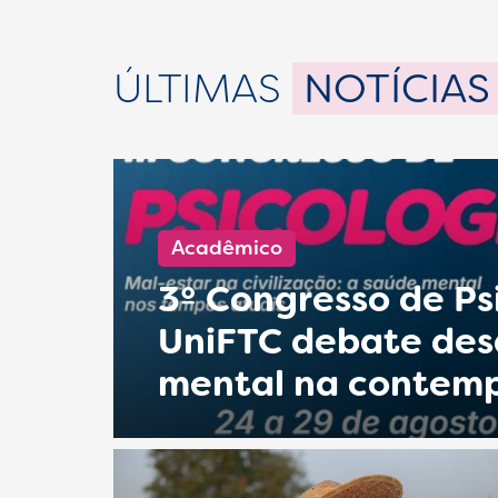
ÚLTIMAS
NOTÍCIAS
Acadêmico
3º Congresso de Ps
UniFTC debate des
mental na contem