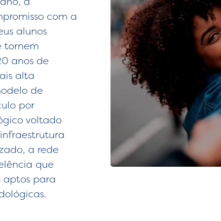
ano, a
mpromisso com a
eus alunos
e tornem
 20 anos de
ais alta
modelo de
ulo por
gico voltado
 infraestrutura
zado, a rede
lência que
s aptos para
dológicas.