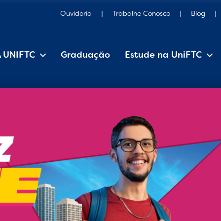
Ouvidoria
Trabalhe Conosco
Blog
A UNIFTC
Graduação
Estude na UniFTC
Estrutura Organizacional
Iniciação Científica
Pesquisa e Extensão
Editais, manuais e regulamentos