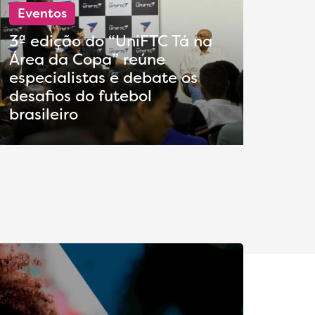
Eventos
3ª edição do “UniFTC Tá na
Área da Copa” reúne
especialistas e debate os
desafios do futebol
brasileiro