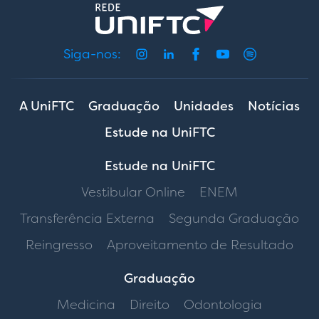
Siga-nos:
A UniFTC
Graduação
Unidades
Notícias
Estude na UniFTC
Estude na UniFTC
Vestibular Online
ENEM
Transferência Externa
Segunda Graduação
Reingresso
Aproveitamento de Resultado
Graduação
Medicina
Direito
Odontologia