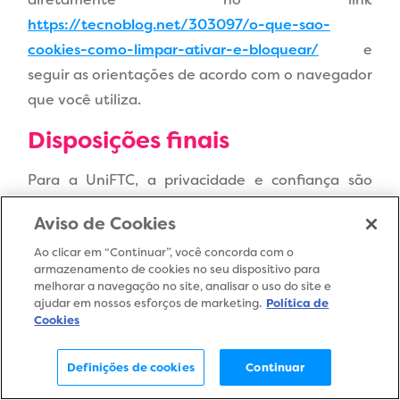
https://tecnoblog.net/303097/o-que-sao-
cookies-como-limpar-ativar-e-bloquear/
e
seguir as orientações de acordo com o navegador
que você utiliza.
Disposições finais
Para a UniFTC, a privacidade e confiança são
fundamentais para a nossa relação com você.
Aviso de Cookies
Estamos sempre nos atualizando para manter os
Ao clicar em “Continuar”, você concorda com o
mais altos padrões de segurança.
armazenamento de cookies no seu dispositivo para
melhorar a navegação no site, analisar o uso do site e
Assim, reservamo-nos o direito de alterar esta
ajudar em nossos esforços de marketing.
Política de
Política de Cookies a qualquer tempo. As
Cookies
mudanças entrarão em vigor logo após a
Definições de cookies
Continuar
publicação e você será avisado. Esta Política de
Cookies foi atualizada pela última vez: