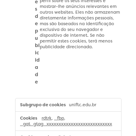
perfil sobre os seus interesses e
e
mostrar-lhe anúncios relevantes em
s
outros websites. Eles não armazenam
d
diretamente informações pessoais,
e
mas são baseados na identificação
exclusiva do seu navegador e
p
dispositivo de internet. Se não
u
permitir estes cookies, terá menos
bl
publicidade direcionada.
ic
id
a
d
e
,Cookies
uniftc.edu.br
de
publicidade
rdtrk
,
_fbp
,
_gat_gtag_xxxxxxxxxxxxxxxxxxxxxxxxxxx