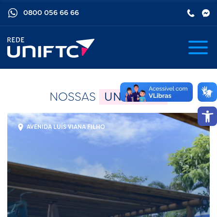
0800 056 66 66
NOSSAS
UNIDADES
Barra de
AVENIDA LUÍS VIANA FILHO