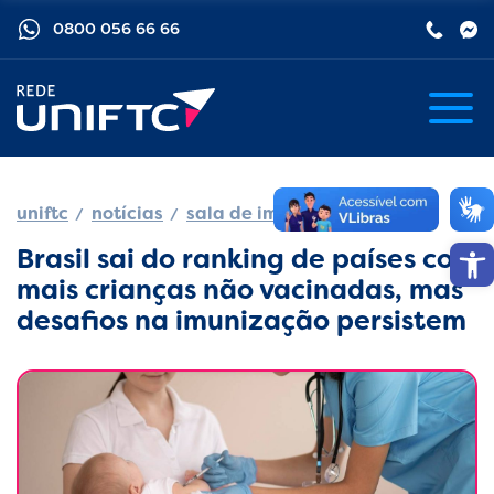
0800 056 66 66
uniftc
notícias
sala de imprensa
Barra de
Brasil sai do ranking de países com
mais crianças não vacinadas, mas
desafios na imunização persistem