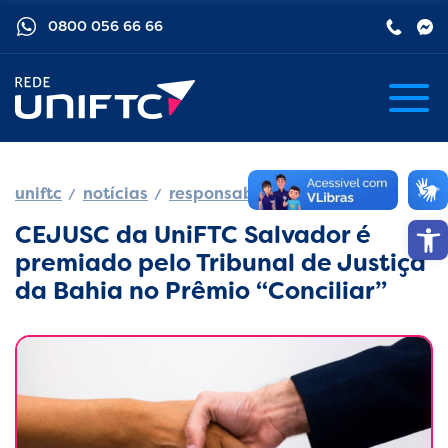
0800 056 66 66
uniftc
notícias
responsabilidade social
Barra de
CEJUSC da UniFTC Salvador é
premiado pelo Tribunal de Justiça
da Bahia no Prêmio “Conciliar”