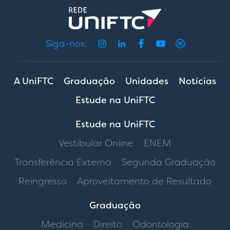
Siga-nos:
A UniFTC
Graduação
Unidades
Notícias
Estude na UniFTC
Estude na UniFTC
Vestibular Online
ENEM
Transferência Externa
Segunda Graduação
Reingresso
Aproveitamento de Resultado
Graduação
Medicina
Direito
Odontologia