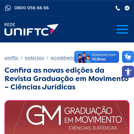
0800 056 66 66
uniftc
notícias
acadêmico
Barra de
Confira as novas edições da
Revista Graduação em Movimento
– Ciências Jurídicas