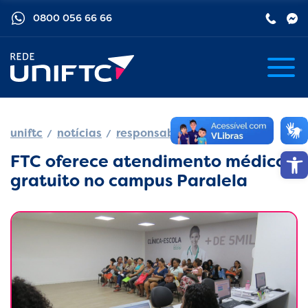
0800 056 66 66
uniftc
notícias
responsabilidade social
Barra de
FTC oferece atendimento médico
gratuito no campus Paralela