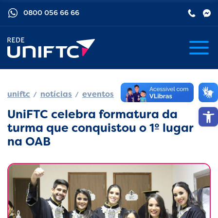
0800 056 66 66
uniftc
notícias
eventos
Barra de
UniFTC celebra formatura da
turma que conquistou o 1º lugar
na OAB