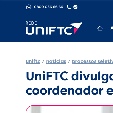
0800 056 66 66
uniftc
notícias
processos seleti
UniFTC divulga
coordenador e