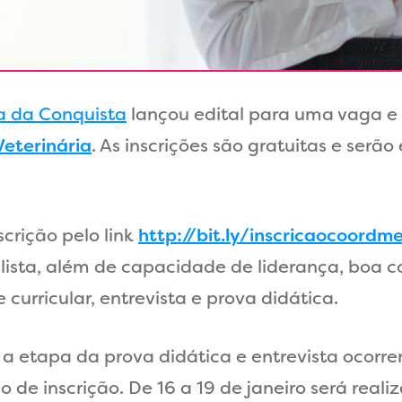
ia da Conquista
lançou edital para uma vaga e 
Veterinária
. As inscrições são gratuitas e serã
scrição pelo link
http://bit.ly/inscricaocoordm
alista, além de capacidade de liderança, boa c
 curricular, entrevista e prova didática.
 a etapa da prova didática e entrevista ocorrer
o de inscrição. De 16 a 19 de janeiro será real