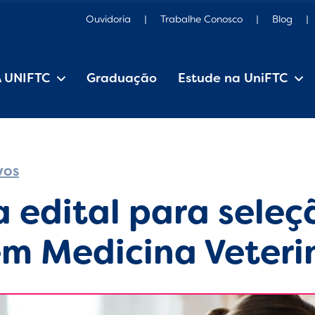
Ouvidoria
Trabalhe Conosco
Blog
A UNIFTC
Graduação
Estude na UniFTC
Estrutura Organizacional
Iniciação Científica
Pesquisa e Extensão
Editais, manuais e regulamentos
vos
 edital para seleç
m Medicina Veteri