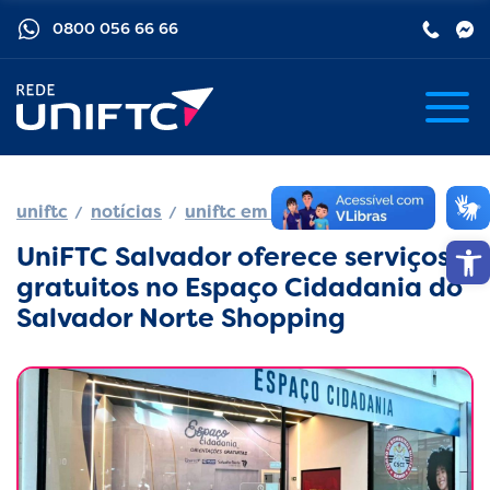
0800 056 66 66
uniftc
notícias
uniftc em movimento
Barra de
UniFTC Salvador oferece serviços
gratuitos no Espaço Cidadania do
Salvador Norte Shopping