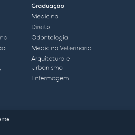
Graduação
Medicina
Direito
rna
Odontologia
ão
Medicina Veterinária
Arquitetura e
Urbanismo
e
Enfermagem
dente
efinições de cookies
Continuar