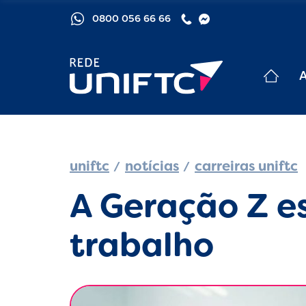
0800 056 66 66
uniftc
notícias
carreiras uniftc
A Geração Z 
trabalho