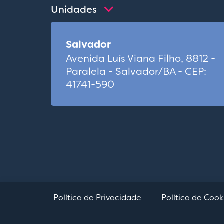
Unidades
Salvador
Avenida Luís Viana Filho, 8812 -
Paralela - Salvador/BA - CEP:
41741-590
Política de Privacidade
Política de Cook
Aviso de Cookies
Ao clicar em “Continuar”, você concorda com o armazenamento de 