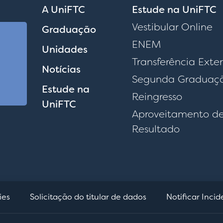
A UniFTC
Estude na UniFTC
Vestibular Online
Graduação
ENEM
Unidades
Transferência Exte
Notícias
Segunda Graduaç
Estude na
Reingresso
UniFTC
Aproveitamento d
Resultado
ies
Solicitação do titular de dados
Notificar Inci
D
cookies no seu dispositivo para melhorar a