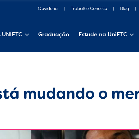
Ouvidoria
Trabalhe Conosco
Blog
A UNIFTC
Graduação
Estude na UniFTC
Estrutura Organizacional
Iniciação Científica
Pesquisa e Extensão
Editais, manuais e regulamentos
está mudando o me