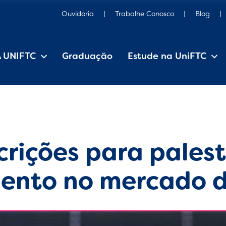
Ouvidoria
Trabalhe Conosco
Blog
A UNIFTC
Graduação
Estude na UniFTC
Estrutura Organizacional
Iniciação Científica
Pesquisa e Extensão
Editais, manuais e regulamentos
crições para pales
mento no mercado 