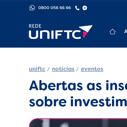
0800 056 66 66
uniftc
notícias
eventos
Abertas as ins
sobre investi