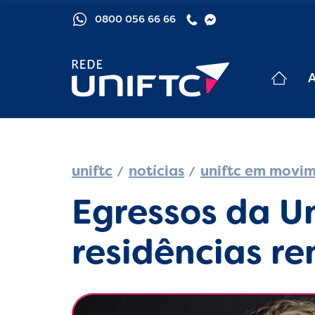
0800 056 66 66
uniftc
notícias
uniftc em movi
Egressos da U
residências r