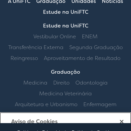
A UniFTC
Graduação
Unidades
Notícias
Estude na UniFTC
Estude na UniFTC
Vestibular Online
ENEM
Transferência Externa
Segunda Graduação
Reingresso
Aproveitamento de Resultado
Graduação
Medicina
Direito
Odontologia
Medicina Veterinária
Arquitetura e Urbanismo
Enfermagem
Aviso de Cookies
Ao clicar em “Continuar”, você concorda com o