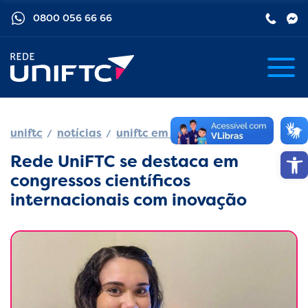
0800 056 66 66
uniftc
notícias
uniftc em movimento
Barra de
Rede UniFTC se destaca em
congressos científicos
internacionais com inovação