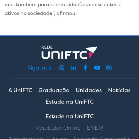
mas também para serem cidadãos conscientes e
ativos na sociedade”, afirmou.
Siga-nos:
A UniFTC
Graduação
Unidades
Notícias
Estude na UniFTC
Estude na UniFTC
Vestibular Online
ENEM