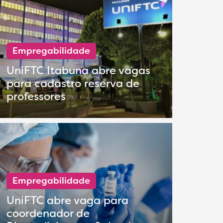
Empregabilidade
UniFTC Itabuna abre vagas
para cadastro reserva de
professores
Empregabilidade
UniFTC abre vaga para
coordenador de