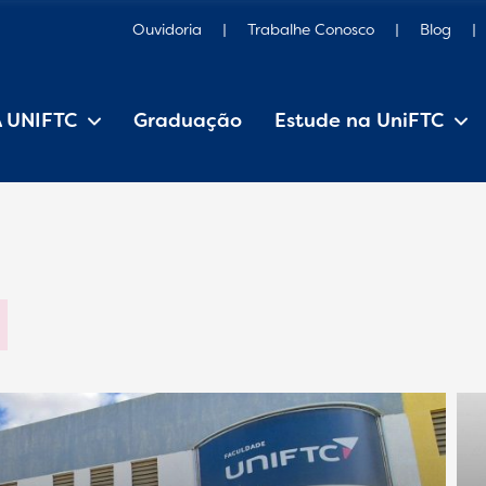
Ouvidoria
Trabalhe Conosco
Blog
A UNIFTC
Graduação
Estude na UniFTC
Estrutura Organizacional
Iniciação Científica
Pesquisa e Extensão
Editais, manuais e regulamentos