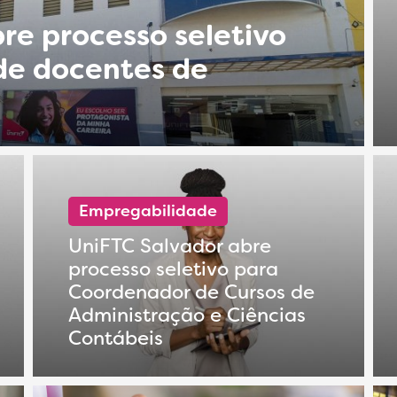
re processo seletivo
de docentes de
Empregabilidade
UniFTC Salvador abre
processo seletivo para
Coordenador de Cursos de
Administração e Ciências
Contábeis