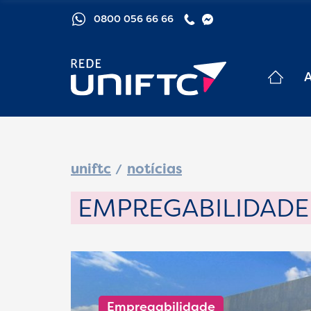
0800 056 66 66
uniftc
notícias
EMPREGABILIDADE
Empregabilidade