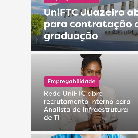
UniFTC Juazeiro ab
para contratação 
graduação
Empregabilidade
Rede UniFTC abre
recrutamento interno para
Analista de Infraestrutura
de TI