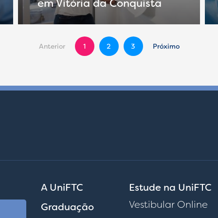
em Vitória da Conquista
1
2
3
A UniFTC
Estude na UniFTC
Vestibular Online
Graduação