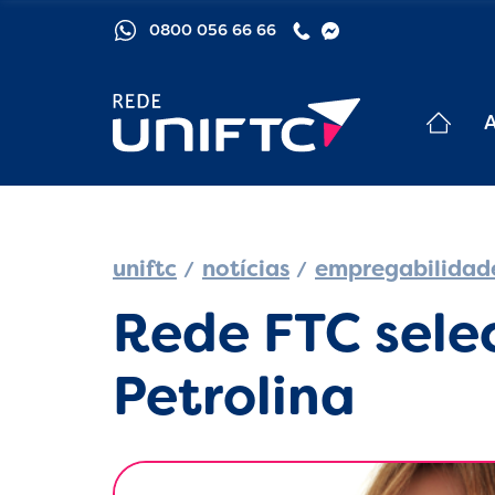
0800 056 66 66
uniftc
notícias
empregabilidad
Rede FTC sele
Petrolina