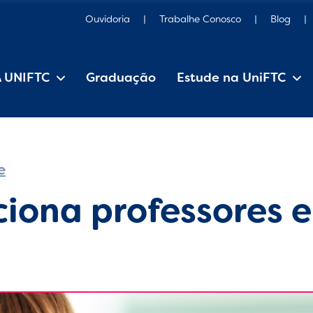
Ouvidoria
Trabalhe Conosco
Blog
A UNIFTC
Graduação
Estude na UniFTC
Estrutura Organizacional
Iniciação Científica
Pesquisa e Extensão
Editais, manuais e regulamentos
e
ciona professores 