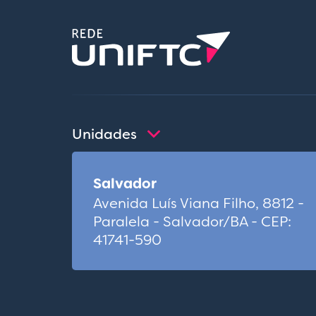
Unidades
Salvador
Avenida Luís Viana Filho, 8812 -
Paralela - Salvador/BA - CEP:
41741-590