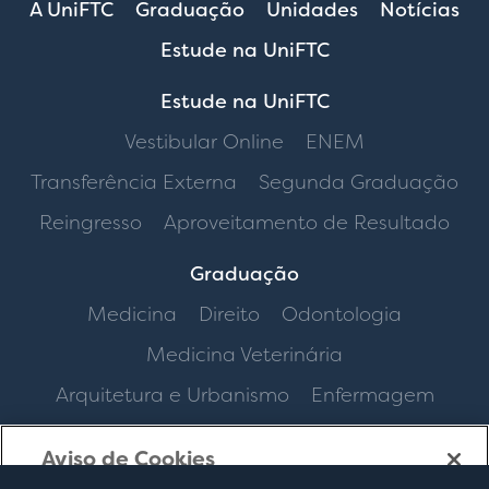
A UniFTC
Graduação
Unidades
Notícias
Estude na UniFTC
Estude na UniFTC
Vestibular Online
ENEM
Transferência Externa
Segunda Graduação
Reingresso
Aproveitamento de Resultado
Graduação
Medicina
Direito
Odontologia
Medicina Veterinária
Arquitetura e Urbanismo
Enfermagem
Aviso de Cookies