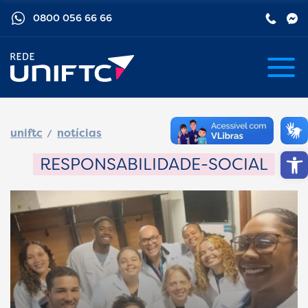
0800 056 66 66
uniftc
notícias
Barra de
RESPONSABILIDADE-SOCIAL